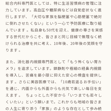
総合内科専門医としては、特に生活習慣病の管理に注
力しています。高血圧や糖尿病などは自覚症状なく進
行しますが、「大切な家族を脳梗塞や心筋梗塞で絶対
に倒れさせたくない」という一心で予防医療に取り組
んでいます 。私自身も50代を迎え、健康の尊さを実感
する世代だからこそ、皆さまと同じ目線で無理なく続
けられる治療を共に考え、10年後、20年後の笑顔を守
ります 。
また、消化器内視鏡専門医として「もう怖くない胃カ
メラ」を追求しています。鎮静剤や極細の経鼻内視鏡
を導入し、苦痛を最小限に抑えた安心の検査を提供し
ます 。さらに美容医療では、「10歳若返るお手伝い」
を通じ、内面からも外面からも元気で楽しい毎日を支
えます 。 ちょっとした不安から「いつまでも若々し
くいたい」という願いまで。これからも地域の皆さま
の人生に寄り添う「家族」のような存在として歩み続