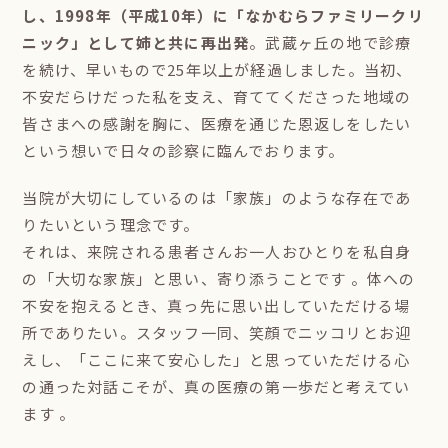
し、1998年（平成10年）に「なかむらファミリークリ
ニック」として姉と共に再出発
。武蔵ヶ丘の地で診療
を続け、早いもので25年以上が経過しました。当初、
不安だらけだった私を支え、育ててくださった地域の
皆さまへの感謝を胸に、医療を通じた恩返しをしたい
という想いで日々の診察に臨んでおります。
当院が大切にしているのは「家族」のような存在であ
りたいという理念です。
それは、来院される患者さんお一人おひとりを私自身
の「大切な家族」と思い、寄り添うことです 。体への
不安を抱えるとき、真っ先に思い出していただける場
所でありたい。スタッフ一同、笑顔でニッコリとお迎
えし、「ここに来て安心した」と思っていただける心
の通った対話こそが、真の医療の第一歩だと考えてい
ます 。