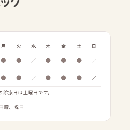
月
火
水
木
金
土
日
●
●
●
●
●
／
／
●
●
●
●
●
／
／
.の診療日は土曜日です。
日曜、祝日