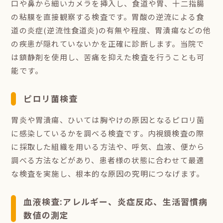
口や鼻から細いカメラを挿入し、食道や胃、十二指腸
の粘膜を直接観察する検査です。胃酸の逆流による食
道の炎症(逆流性食道炎)の有無や程度、胃潰瘍などの他
の疾患が隠れていないかを正確に診断します。当院で
は鎮静剤を使用し、苦痛を抑えた検査を行うことも可
能です。
ピロリ菌検査
胃炎や胃潰瘍、ひいては胸やけの原因となるピロリ菌
に感染しているかを調べる検査です。内視鏡検査の際
に採取した組織を用いる方法や、呼気、血液、便から
調べる方法などがあり、患者様の状態に合わせて最適
な検査を実施し、根本的な原因の究明につなげます。
血液検査:アレルギー、炎症反応、生活習慣病
数値の測定