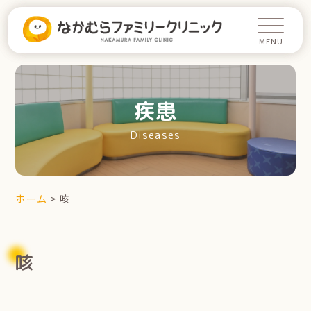
疾患
Diseases
ホーム
>
咳
咳