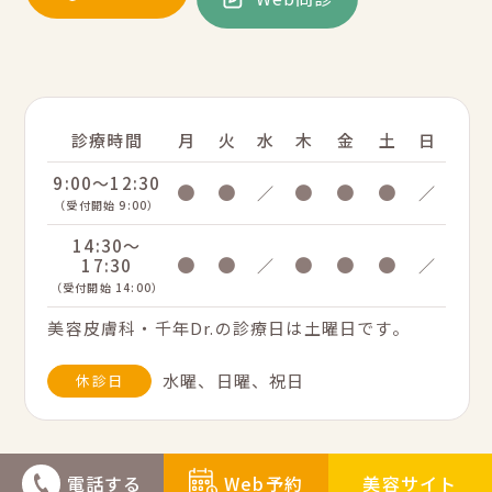
診療時間
月
火
水
木
金
土
日
9:00～12:30
●
●
●
●
●
／
／
（受付開始 9:00）
14:30～
●
●
●
●
●
17:30
／
／
（受付開始 14:00）
美容皮膚科・千年Dr.の診療日は土曜日です。
水曜、日曜、祝日
休診日
電話する
Web予約
美容サイト