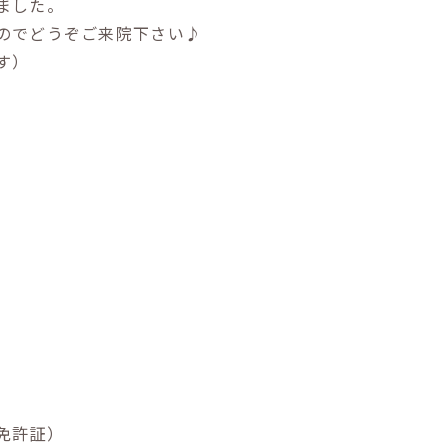
ました。
のでどうぞご来院下さい♪
す）
免許証）