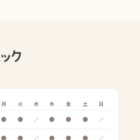
月
火
水
木
金
土
日
●
●
●
●
●
／
／
●
●
●
●
●
／
／