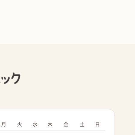
月
火
水
木
金
土
日