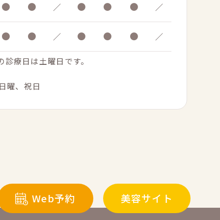
●
●
●
●
●
／
／
●
●
●
●
●
／
／
.の診療日は土曜日です。
日曜、祝日
Web予約
美容サイト