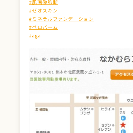
#肌画像診断
#ゼオスキン
#ミネラルファンデーション
#ペロバーム
#aga