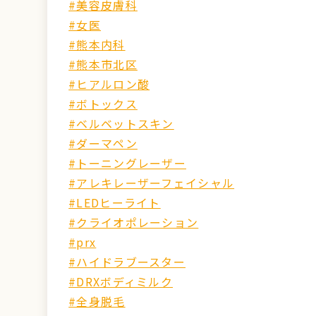
#美容皮膚科
#女医
#熊本内科
#熊本市北区
#ヒアルロン酸
#ボトックス
#ベルベットスキン
#ダーマペン
#トーニングレーザー
#アレキレーザーフェイシャル
#LEDヒーライト
#クライオポレーション
#prx
#ハイドラブースター
#DRXボディミルク
#全身脱毛