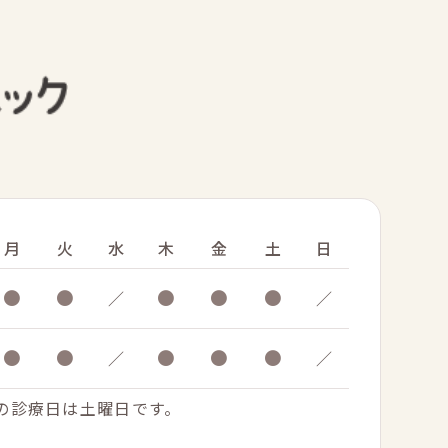
月
火
水
木
金
土
日
●
●
●
●
●
／
／
●
●
●
●
●
／
／
.の診療日は土曜日です。