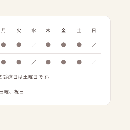
月
火
水
木
金
土
日
●
●
●
●
●
／
／
●
●
●
●
●
／
／
.の診療日は土曜日です。
日曜、祝日